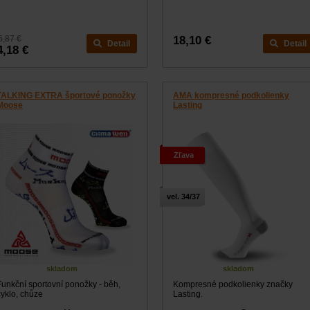
5,87 €
18,10 €
Detail
Detail
4,18 €
TALKING EXTRA športové ponožky
AMA kompresné podkolienky
Moose
Lasting
Zľava
vel. 34/37
skladom
skladom
Funkční sportovní ponožky - běh,
Kompresné podkolienky značky
cyklo, chůze
Lasting.