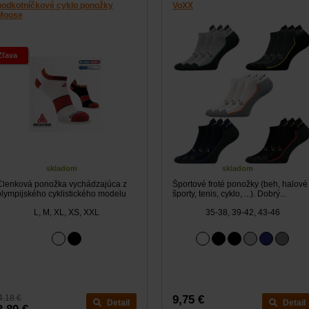
podkotníčkové cyklo ponožky
VoXX
Moose
Zľava
skladom
skladom
Členková ponožka vychádzajúca z
Športové froté ponožky (beh, halové
olympijského cyklistického modelu
športy, tenis, cyklo, ...). Dobrý...
e...
L, M, XL, XS, XXL
35-38, 39-42, 43-46
4,18 €
9,75 €
Detail
Detail