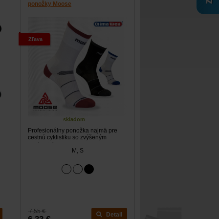
ponožky Moose
Zľava
skladom
Profesionálny ponožka najmä pre
cestnú cyklistiku so zvýšeným
anatomicky...
M, S
7,55 €
Detail