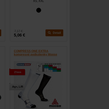
XS, XXL
7,17 €
Detail
5,06 €
COMPRESS ONE EXTRA
kompresné podkolienky Moose
Zľava
Ag+, L/R