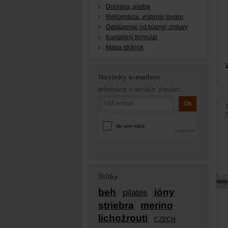
Doprava, platba
Reklamácia, vrátenie tovaru
Odstúpenie od kúpnej zmluvy
Kontaktný formulár
Mapa stránok
Novinky e-mailom
Informácie o akciách, zľavách...
Štítky
iont
beh
ióny
pilates
striebra
merino
lichožrouti
CZECH