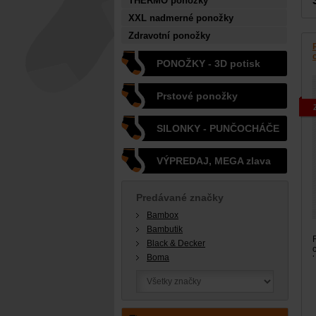
THERMO ponožky
XXL nadmerné ponožky
Zdravotní ponožky
PONOŽKY - 3D potisk
Prstové ponožky
SILONKY - PUNČOCHÁČE
VÝPREDAJ, MEGA zlava
Predávané značky
Bambox
Bambutik
Black & Decker
Boma
l