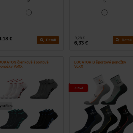
M
S
4,18 €
9,28 €
Detail
Detail
6,33 €
DUKATON členkové športové
LOCATOR B športové ponožky
ponožky VoXX
VoXX
Zľava
y stříbra