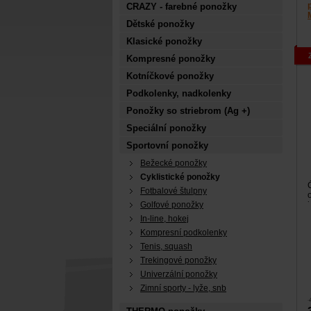
CRAZY - farebné ponožky
Dětské ponožky
Klasické ponožky
Kompresné ponožky
Kotníčkové ponožky
Podkolenky, nadkolenky
Ponožky so striebrom (Ag +)
Speciální ponožky
Sportovní ponožky
Bežecké ponožky
Cyklistické ponožky
Fotbalové štulpny
Golfové ponožky
j
In-line, hokej
Kompresní podkolenky
Tenis, squash
Trekingové ponožky
Univerzální ponožky
Zimní sporty - lyže, snb