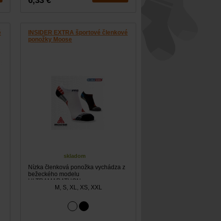
6,33 €
é
INSIDER EXTRA športové členkové
ponožky Moose
skladom
Nízka členková ponožka vychádza z
bežeckého modelu
ULTRAMARATHON.
M, S, XL, XS, XXL