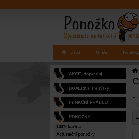
Úvod
O nás
Kontakt
AKCE, dopredaj
C
BOXERKY, trenýrky
Filt
FUNKČNÍ PRÁDLO
PONOŽKY
100% bavlna
Adjustační ponožky