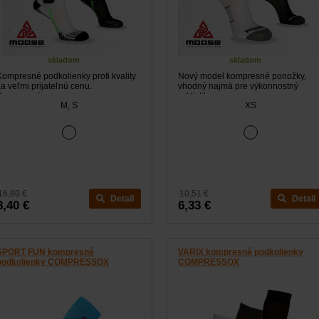
skladom
skladom
Kompresné podkolienky profi kvality
Nový model kompresné ponožky,
za veľmi prijateľnú cenu.
vhodný najmä pre výkonnostný
Kompresné...
cyklistiku so...
M, S
XS
16,80 €
10,51 €
Detail
Detail
8,40 €
6,33 €
SPORT FUN kompresné
VARIX kompresné podkolienky
podkolienky COMPRESSOX
COMPRESSOX