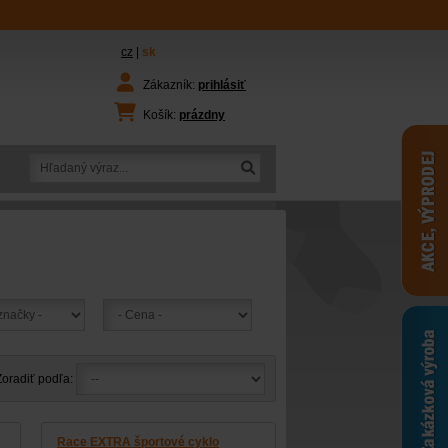
cz
|
sk
Zákazník:
prihlásiť
Košík:
prázdny
Zoradiť podľa:
Race EXTRA športové cyklo