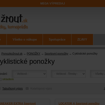
MEGA VÝPREDAJ
y
Všetko o nákupe
Spolupráce
ZĽAVY
Ponozkožrout.sk
→
PONOŽKY
→
Sportovní ponožky
→ Cyklistické ponožky
yklistické ponožky
rování:
skladem
Tabuľkový výpis
Katalógový výpis
SNEAKER EXTRA športové
LOCATOR A športové ponožky