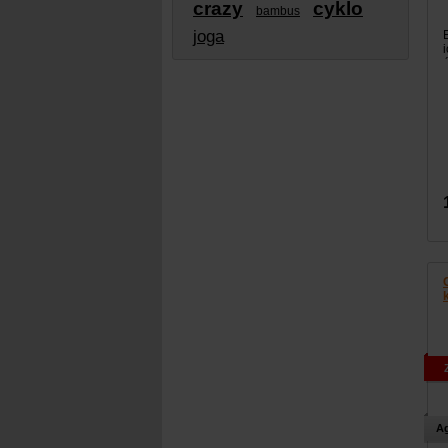
crazy
cyklo
bambus
joga
Ag