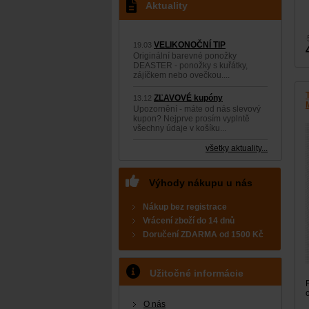
Aktuality
VELIKONOČNÍ TIP
19.03
Originální barevné ponožky
DEASTER - ponožky s kuřátky,
zájíčkem nebo ovečkou....
ZĽAVOVÉ kupóny
13.12
Upozornění - máte od nás slevový
kupon? Nejprve prosím vyplntě
všechny údaje v košíku...
všetky aktuality...
Výhody nákupu u nás
Nákup bez registrace
Vrácení zboží do 14 dnů
Doručení
ZDARMA
od 1500 Kč
Užitočné informácie
O nás