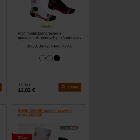
skladom
Profi model kompresných
podkolienok určených pre športovcov
s iónmi...
35-38, 39-42, 43-46, 47-50
16,04 €
Detail
11,82 €
SHOE COVER návlek na cyklo
tretry MOOSE
Zľava