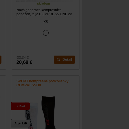
skladom
Nová generace kompresních
ponožek, to je COMPRESS ONE od
Moose!
XS
33,34 €
Detail
20,68 €
SPORT kompresné podkolienky
COMPRESSOX
Zľava
Ag+, L/R