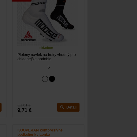
skladom
Pletený návlek na tretry vhodný pre
chladnejšie obdobie.
S
11,61 €
Detail
9,71 €
KOOPERAN kompresívne
podkolienky Lonka