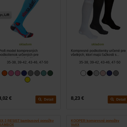
+, L/R
skladom
skladom
Profi model kompresných
Kompresné podkolienky určené pre
podkolienok určených pre
všetkých, ktorí majú ťažkosti s...
športovcov. Navrhnuté pre...
35-38, 39-42, 43-46, 47-50
35-38, 39-42, 43-46, 47-50
8,02 €
8,23 €
Detail
Detail
BX-3 RESIST bambusové ponožky
KOOPER kompresné ponožky
BAMBOX
VoXX