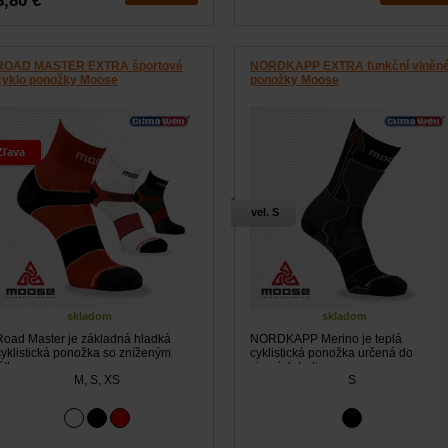
3,80 €
ROAD MASTER EXTRA športové
NORDKAPP EXTRA funkční vlněn
cyklo ponožky Moose
ponožky Moose
Zľava
vel. S
skladom
skladom
Road Master je základná hladká
NORDKAPP Merino je teplá
cyklistická ponožka so zníženým
cyklistická ponožka určená do
ýtkom a...
zimných tretier....
M, S, XS
S