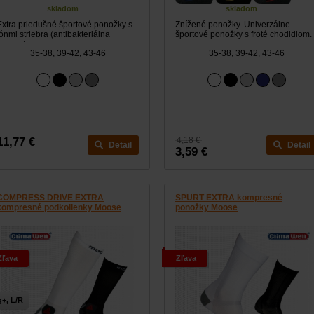
skladom
skladom
Extra priedušné športové ponožky s
Znížené ponožky. Univerzálne
iónmi striebra (antibakteriálna
športové ponožky s froté chodidlom.
úprava)
35-38, 39-42, 43-46
35-38, 39-42, 43-46
11,77 €
4,18 €
Detail
Detail
3,59 €
COMPRESS DRIVE EXTRA
SPURT EXTRA kompresné
kompresné podkolienky Moose
ponožky Moose
Zľava
Zľava
+, L/R