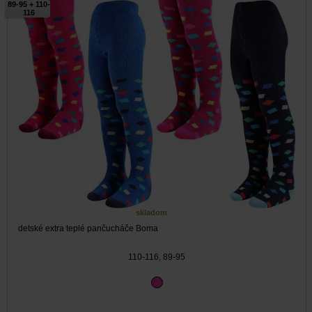
89-95 + 110-
116
skladom
detské extra teplé pančucháče Boma
110-116, 89-95