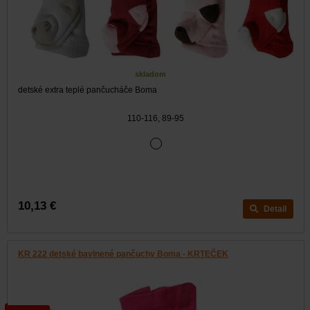
skladom
detské extra teplé pančucháče Boma
110-116, 89-95
10,13 €
Detail
KR 222 detské bavlnené pančuchy Boma - KRTEČEK