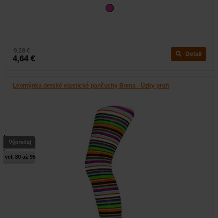
9,28 €
Detail
4,64 €
Leontýnka detské elastické pančuchy Boma - Úzky pruh
Výpredaj
vel. 80 až 95