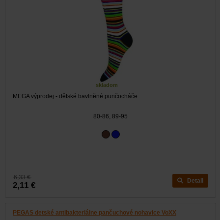
skladom
MEGA výprodej - dětské bavlněné punčocháče
80-86, 89-95
6,33 €
Detail
2,11 €
PEGAS detské antibakteriálne pančuchové nohavice VoXX