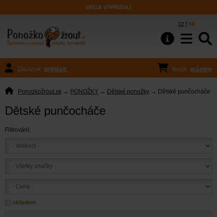
MEGA VÝPREDAJ
cz
|
sk
Zákazník:
prihlásiť
Košík:
prázdny
Ponozkožrout.sk
→
PONOŽKY
→
Dětské ponožky
→ Dětské punčocháče
Dětské punčocháče
Filtrování:
skladem