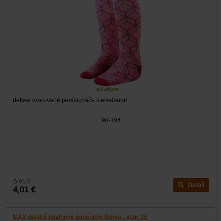
skladom
detské vzorované pančucháče s elastanom
98-104
5,91 €
Detail
4,01 €
MAX detské bavlnené pančuchy Boma - vzor 35