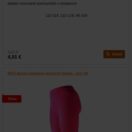
detské vzorované pančucháče s elastanom
110-116, 122-128, 98-104
5,91 €
Detail
4,01 €
MAX detské bavlnené pančuchy Boma - vzor 36
Zľava