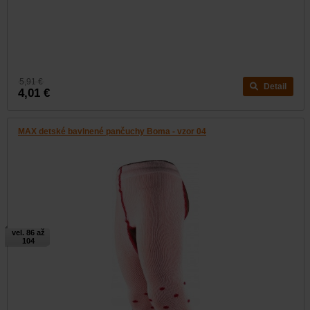
5,91 €
Detail
4,01 €
MAX detské bavlnené pančuchy Boma - vzor 04
vel. 86 až
104