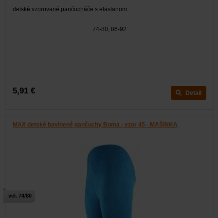
detské vzorované pančucháče s elastanom
74-80, 86-92
5,91 €
Detail
MAX detské bavlnené pančuchy Boma - vzor 45 - MAŠINKA
vel. 74/80