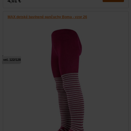
4,01 €
MAX detské bavlnené pančuchy Boma - vzor 26
vel. 122/128