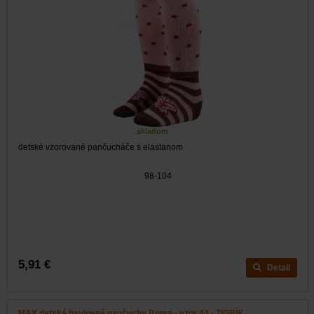
skladom
detské vzorované pančucháče s elastanom
98-104
5,91 €
Detail
MAX detské bavlnené pančuchy Boma - vzor 44 - TIGRÍK