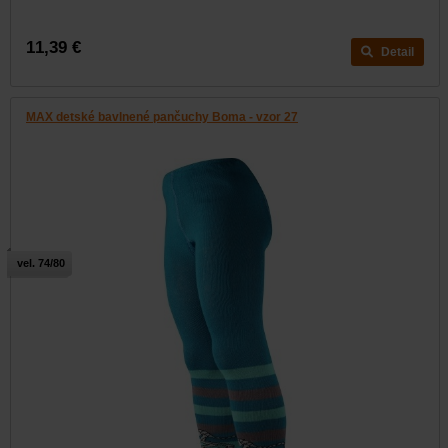
11,39 €
Detail
MAX detské bavlnené pančuchy Boma - vzor 27
vel. 74/80