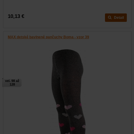
10,13 €
Detail
MAX detské bavlnené pančuchy Boma - vzor 39
vel. 98 až
128