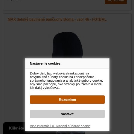
Detail
MAX detské bavlnené pančuchy Boma - vzor 46 - FOTBAL
Nastavenie cookies
Dobrý deň, táto webová stránka používa
nevyhnutné súbory cookie na zabezpečenie
správneho fungovania a analytické súbory cookie,
aby sme pochopili, ako stránky používate a mohli
ich ďalej vylepšovať.
Viac informácií o ukladaní súborov cookie
Klikněte pro slevu