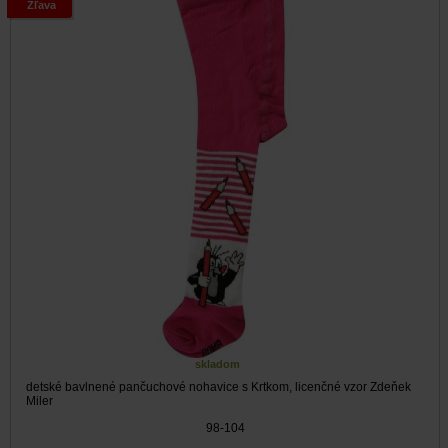
Zľava
skladom
detské bavlnené pančuchové nohavice s Krtkom, licenčné vzor Zdeňek
Miler
98-104