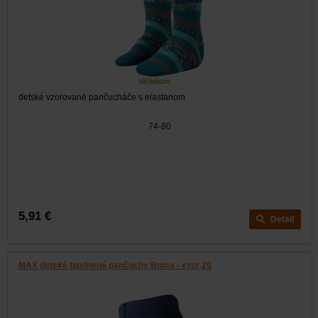
skladom
detské vzorované pančucháče s elastanom
74-80
5,91 €
Detail
MAX detské bavlnené pančuchy Boma - vzor 29