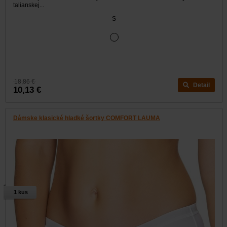
talianskej...
S
18,86 €
Detail
10,13 €
Dámske klasické hladké šortky COMFORT LAUMA
1 kus