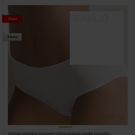
Zľava
3 kusy
skladom
Dámske pohodlné bavlnené vyššia elastické hladké nohavičky