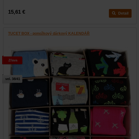
15,61 €
Detail
TUCET BOX - ponožkový dárkový KALENDÁŘ
Zľava
vel. 38/41