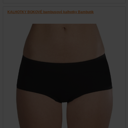
KALHOTKY BOKOVÉ bambusové kalhotky Bambutik