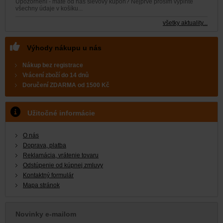
Upozornění - máte od nás slevový kupon? Nejprve prosím vyplntě
všechny údaje v košíku...
všetky aktuality...
Výhody nákupu u nás
Nákup bez registrace
Vrácení zboží do 14 dnů
Doručení
ZDARMA
od 1500 Kč
Užitočné informácie
O nás
Doprava, platba
Reklamácia, vrátenie tovaru
Odstúpenie od kúpnej zmluvy
Kontaktný formulár
Mapa stránok
Novinky e-mailom