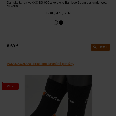
Dámske tangá VoXX® BS-006 z kolekcie Bamboo Seamless underwear
sú veľmi...
L / XL, M / L, S / M
8,69 €
Detail
PONOŽKOŽROUTÍ klasické bavlněné ponožky
Zľava