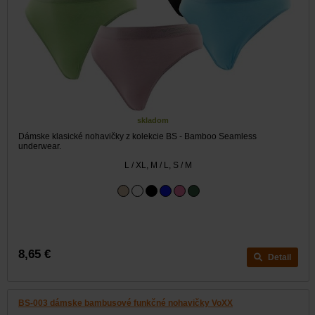
skladom
Dámske klasické nohavičky z kolekcie BS - Bamboo Seamless
underwear.
L / XL, M / L, S / M
8,65 €
Detail
BS-003 dámske bambusové funkčné nohavičky VoXX