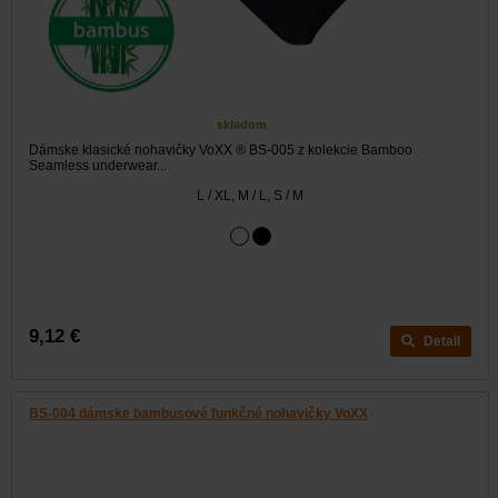
skladom
Dámske klasické nohavičky VoXX ® BS-005 z kolekcie Bamboo
Seamless underwear...
L / XL, M / L, S / M
9,12 €
Detail
BS-004 dámske bambusové funkčné nohavičky VoXX