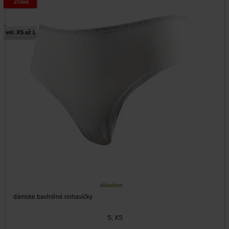
Zľava
vel. XS až L
skladom
dámske bavlněné nohavičky
S, XS