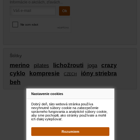
Informácie o akciách, zľavách...
Štítky
merino
lichožrouti
crazy
pilates
joga
cyklo
kompresie
ióny striebra
CZECH
beh
Nastavenie cookies
Dobrý deň, táto webová stránka používa
nevyhnutné súbory cookie na zabezpečenie
správneho fungovania a analytické súbory cookie,
aby sme pochopili, ako stránky používate a mohli
ich ďalej vylepšovať.