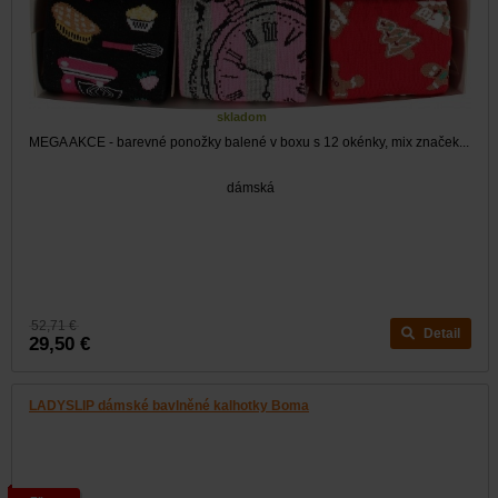
skladom
MEGA AKCE - barevné ponožky balené v boxu s 12 okénky, mix značek...
dámská
52,71 €
Detail
29,50 €
LADYSLIP dámské bavlněné kalhotky Boma