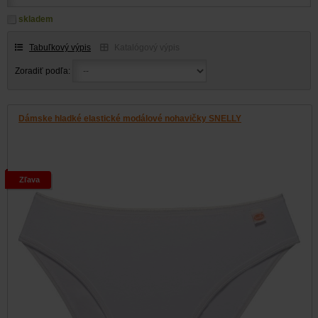
skladem
Tabuľkový výpis
Katalógový výpis
Zoradiť podľa:
Dámske hladké elastické modálové nohavičky SNELLY
Zľava