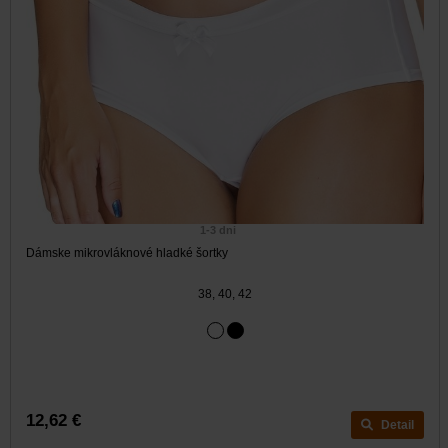
1-3 dni
Dámske mikrovláknové hladké šortky
38, 40, 42
12,62 €
Detail