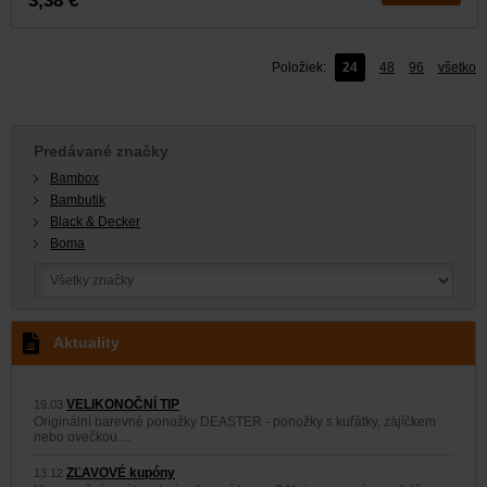
3,38 €
Položiek:
24
48
96
všetko
Predávané značky
Bambox
Bambutik
Black & Decker
Boma
Aktuality
VELIKONOČNÍ TIP
19.03
Originální barevné ponožky DEASTER - ponožky s kuřátky, zájíčkem
nebo ovečkou....
ZĽAVOVÉ kupóny
13.12