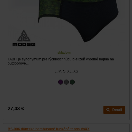
skladom
TABIT je synonymum pre rýchloschnúcu bielizeň vhodné najmä na
outdoorové...
L, M, S, XL, XS
27,43 €
Detail
BS-006 dámske bambusové funkčné tanga VoXX