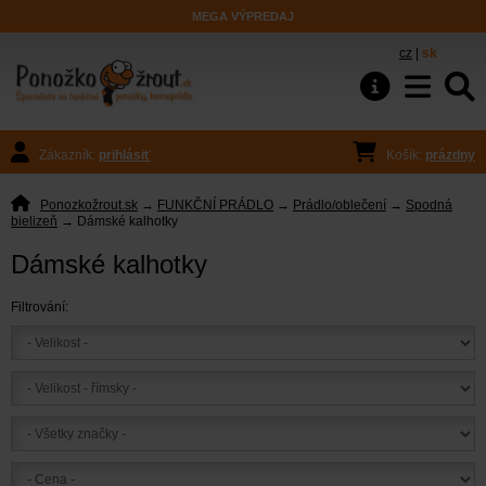
MEGA VÝPREDAJ
cz
|
sk
Zákazník:
prihlásiť
Košík:
prázdny
Ponozkožrout.sk
→
FUNKČNÍ PRÁDLO
→
Prádlo/oblečení
→
Spodná
bielizeň
→ Dámské kalhotky
Dámské kalhotky
Filtrování: