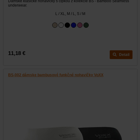
Dámske klasické nohavičky s čipkou z kolekcie BS - Bamboo Seamless
underwear.
L / XL, M / L, S / M
11,18 €
Detail
BS-002 dámske bambusové funkčné nohavičky VoXX