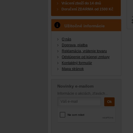
Vrácení zboží do 14 dnů
Doručení
ZDARMA
od 1500 Kč
Užitočné informácie
O nás
Doprava, platba
Reklamácia, vrátenie tovaru
Odstúpenie od kúpnej zmluvy
Kontaktný formulár
Mapa stránok
Novinky e-mailom
Informácie o akciách, zľavách...