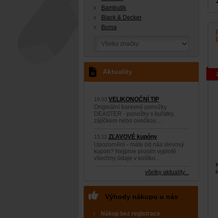
Bambutik
Black & Decker
Boma
Aktuality
VELIKONOČNÍ TIP
19.03
Originální barevné ponožky
DEASTER - ponožky s kuřátky,
zájíčkem nebo ovečkou....
ZĽAVOVÉ kupóny
13.12
Upozornění - máte od nás slevový
kupon? Nejprve prosím vyplntě
všechny údaje v košíku...
všetky aktuality...
Výhody nákupu u nás
Nákup bez registrace