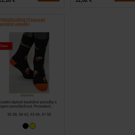
11,18 €
12,62 €
PONOŽKOŽROUTÍ klasické
bavlněné ponožky
Zľava
skladom
Kvalitní stylové bavlněné ponožky s
logem ponožkožrout. Provedení...
35-38, 39-42, 43-46, 47-50