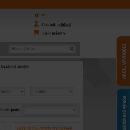
cz
|
sk
Zákazník:
prihlásiť
Košík:
prázdny
Bezšvové spodky
Zoradiť podľa:
TUCET BOX - ponožkový dárkový