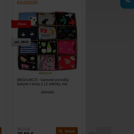
KALENDÁŘ
Zľava
vel. 38/41
skladom
MEGA AKCE - barevné ponožky
balené v boxu s 12 okénky, mix
značek...
dámská
52,71 €
Detail