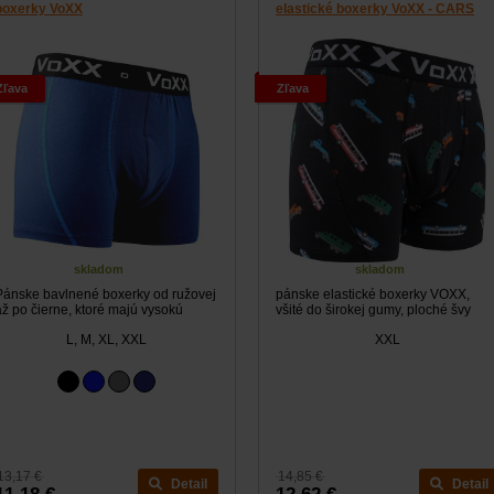
boxerky VoXX
elastické boxerky VoXX - CARS
Zľava
Zľava
skladom
skladom
Pánske bavlnené boxerky od ružovej
pánske elastické boxerky VOXX,
až po čierne, ktoré majú vysokú
všité do širokej gumy, ploché švy
gumu a...
L, M, XL, XXL
XXL
13,17 €
14,85 €
Detail
Detail