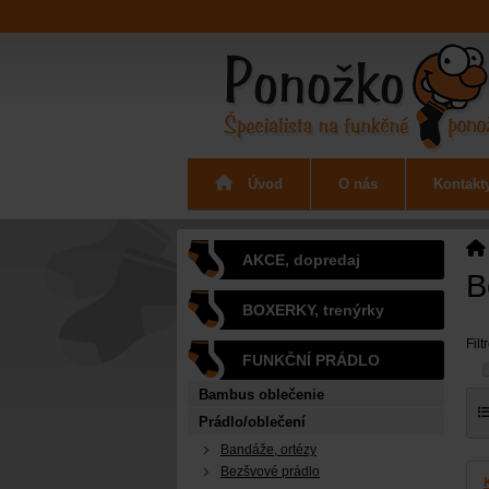
Úvod
O nás
Kontakt
AKCE, dopredaj
B
BOXERKY, trenýrky
Filt
FUNKČNÍ PRÁDLO
Bambus oblečenie
Prádlo/oblečení
Bandáže, ortézy
Bezšvové prádlo