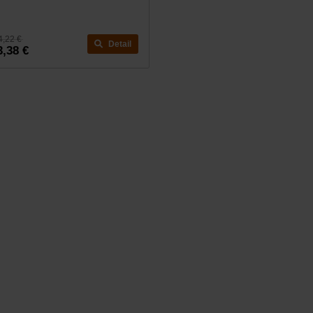
4,22 €
Detail
3,38 €