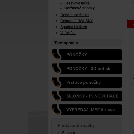
Bezšvová tričká
Bezšvové spodky
Detské oblečenie
Ochranné ROUŠKY
Spodná bielizeň
Voľný čas
Termoprádlo
PONOŽKY
PONOŽKY - 3D potisk
Prstové ponožky
SILONKY - PUNČOCHÁČE
VÝPREDAJ, MEGA zlava
Predávané značky
Bambox