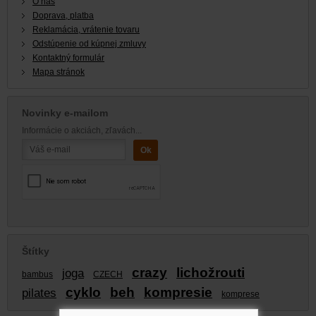
O nás
Doprava, platba
Reklamácia, vrátenie tovaru
Odstúpenie od kúpnej zmluvy
Kontaktný formulár
Mapa stránok
Novinky e-mailom
Informácie o akciách, zľavách...
Štítky
crazy
lichožrouti
joga
bambus
CZECH
cyklo
beh
kompresie
pilates
komprese