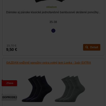
skladom
Dámske aj pánske klasické jednofarebné bambusové skrátené ponožky...
35-38
15,70 €
Detail
9,50 €
GAZDAN snížené ponožky extra volný lem Lonka - 1pár EXTRA
Zľava
DOPRODEJ