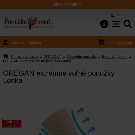
MEGA VÝPREDAJ
cz
|
sk
Zákazník:
prihlásiť
Košík:
prázdny
Ponozkožrout.sk
→
PONOŽKY
→
Zdravotní ponožky
→
Extra voľný lem
→
OREGAN extrémne voľné ponožky Lonka
OREGAN extrémne voľné ponožky
Lonka
Znížená
cena!