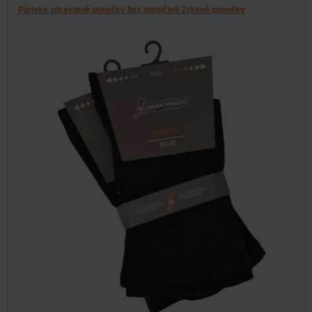
Pánske zdravotné ponožky bez gumičiek Zdravé ponožky