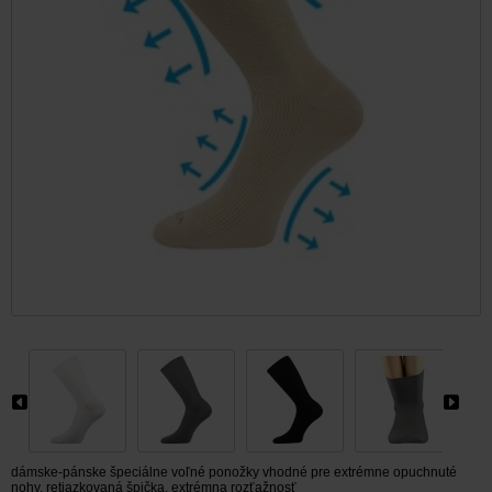
dámske-pánske špeciálne voľné ponožky vhodné pre extrémne opuchnuté
nohy, retiazkovaná špička, extrémna rozťažnosť