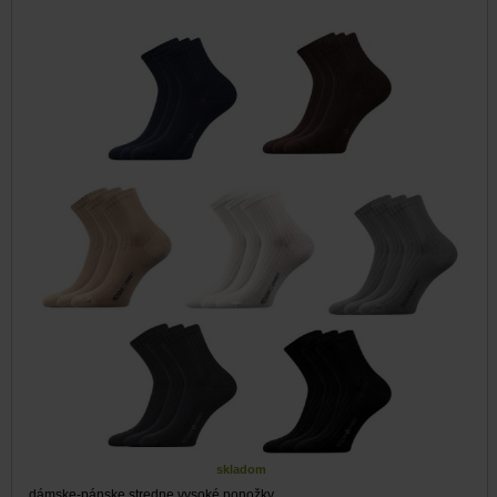
skladom
dámske-pánske stredne vysoké ponožky