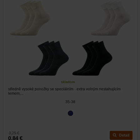
skladom
středně vysoké ponožky se speciálním - extra volným nestahujícím
lemem,...
35-38
3,25 €
Detail
0,84 €