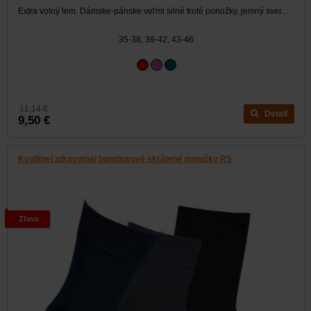
Extra volný lem. Dámske-pánske veľmi silné froté ponožky, jemný sver...
35-38, 39-42, 43-46
11,14 €
Detail
9,50 €
Kvalitnej zdravotnej bambusové skrátené ponožky RS
Zľava