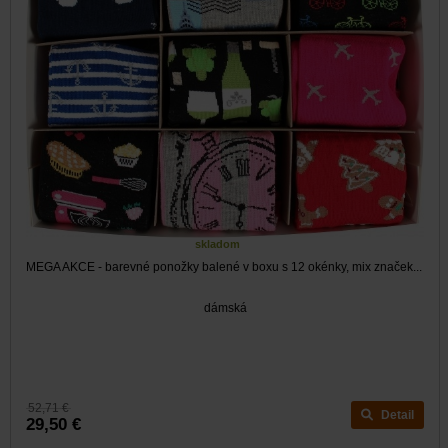
skladom
MEGA AKCE - barevné ponožky balené v boxu s 12 okénky, mix značek...
dámská
52,71 €
Detail
29,50 €