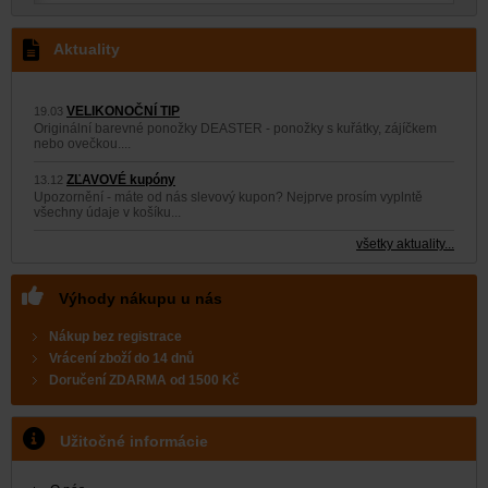
Aktuality
VELIKONOČNÍ TIP
19.03
Originální barevné ponožky DEASTER - ponožky s kuřátky, zájíčkem
nebo ovečkou....
ZĽAVOVÉ kupóny
13.12
Upozornění - máte od nás slevový kupon? Nejprve prosím vyplntě
všechny údaje v košíku...
všetky aktuality...
Výhody nákupu u nás
Nákup bez registrace
Vrácení zboží do 14 dnů
Doručení
ZDARMA
od 1500 Kč
Užitočné informácie