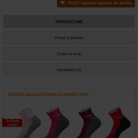
Vložiť vybrané varianty do košíka
ODPORÚČAME
Poslať známemu
Dotaz na tovar
Komentáre (0)
BROOKE bambusové členkové ponožky VoXX
Znížená
cena!