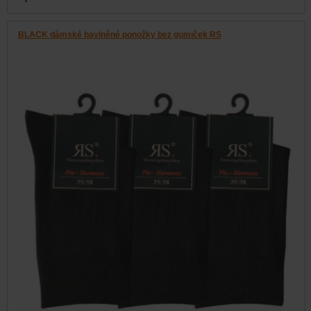
BLACK dámské bavlněné ponožky bez gumiček RS