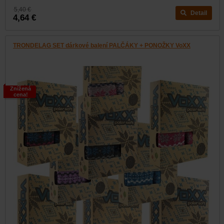
5,40 €
Detail
4,64 €
TRONDELAG SET dárkové balení PALČÁKY + PONOŽKY VoXX
Znížená
cena!