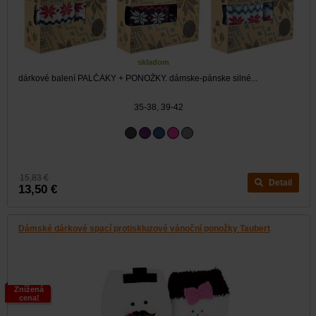
skladom
dárkové balení PALČÁKY + PONOŽKY. dámske-pánske silné...
35-38, 39-42
15,83 €
Detail
13,50 €
Dámské dárkové spací protiskluzové vánoční ponožky Taubert
Znížená
cena!