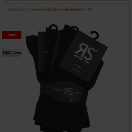
Klasické bambusové ponožky s volným lemem RS
Zľava
MEGA sleva