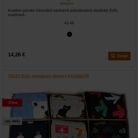
skladom
Kvalitné pánske zdravotné bavlnené jednofarebné elastické SVEL
rozpínavé...
43-46
14,26 €
Detail
TUCET BOX - ponožkový dárkový KALENDÁŘ
Zľava
vel. 38/41