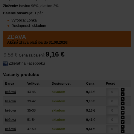
Zloženie:
bavlna 98%, elastan 2%
Balenie obsahuje:
1 pár
Výrobca: Lonka
Dostupnost:
skladem
ZĽAVA
Akčná zľava platí iba do 31.08.2026!
9,16 €
9,58 €
Cena za balení:
Zdieľať na Facebooku
Varianty produktu
Barva
Velikost
Dostupnost
Cena
Počet
béžová
43-46
skladom
9,16 €
béžová
39-42
skladom
9,16 €
béžová
35-38
skladom
9,16 €
béžová
51-54
skladom
9,41 €
béžová
47-50
skladom
9,41 €