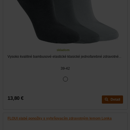
skladom
Vysoko kvalitné bambusové elastické klasické jednofarebné zdravotné...
39-42
13,80 €
Detail
FLOUI slabé ponožky s vyhrňovacím zdravotným lemom Lonka